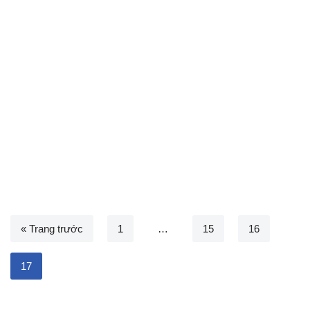
« Trang trước
1
…
15
16
17