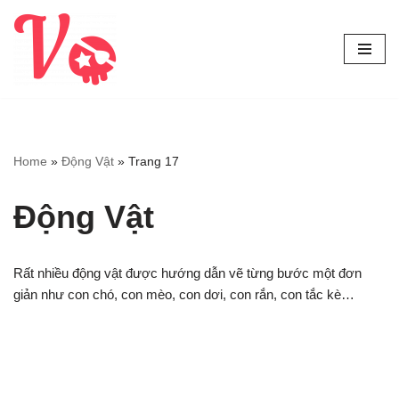
Chuyển
tới
nội
dung
Home
»
Động Vật
»
Trang 17
Động Vật
Rất nhiều động vật được hướng dẫn vẽ từng bước một đơn
giản như con chó, con mèo, con dơi, con rắn, con tắc kè…