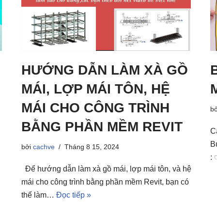
HƯỚNG DẪN LÀM XÀ GỒ
m
MÁI, LỢP MÁI TÔN, HỆ
MÁI CHO CÔNG TRÌNH
b
BẰNG PHẦN MỀM REVIT
C
B
bởi
cachve
Tháng 8 15, 2024
:
Để hướng dẫn làm xà gồ mái, lợp mái tôn, và hệ
mái cho công trình bằng phần mềm Revit, bạn có
thể làm…
Đọc tiếp »