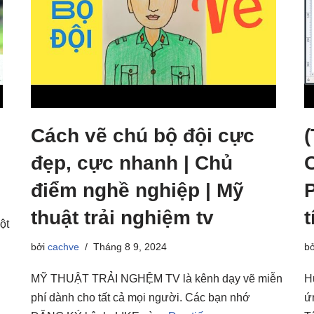
Cách vẽ chú bộ đội cực
đẹp, cực nhanh | Chủ
điểm nghề nghiệp | Mỹ
thuật trải nghiệm tv
t
ột
bởi
cachve
Tháng 8 9, 2024
b
MỸ THUẬT TRẢI NGHỆM TV là kênh dạy vẽ miễn
H
phí dành cho tất cả mọi người. Các bạn nhớ
ứ