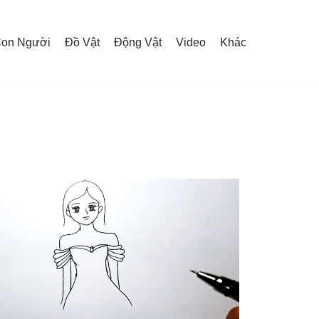
on Người
Đồ Vật
Động Vật
Video
Khác