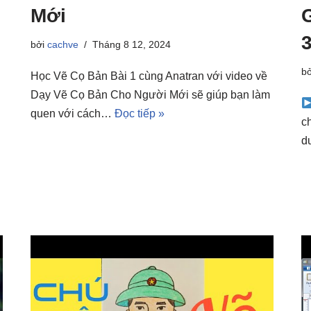
Mới
3
bởi
cachve
Tháng 8 12, 2024
b
Học Vẽ Cọ Bản Bài 1 cùng Anatran với video về
Dạy Vẽ Cọ Bản Cho Người Mới sẽ giúp bạn làm
quen với cách…
Đọc tiếp »
c
d