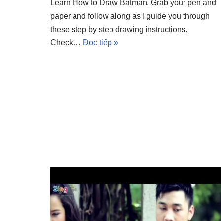
Learn How to Draw Batman. Grab your pen and
paper and follow along as I guide you through
these step by step drawing instructions.
Check…
Đọc tiếp »