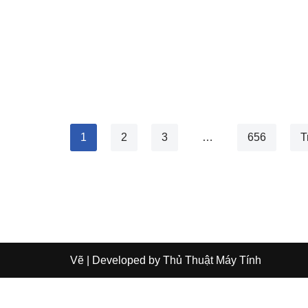
1
2
3
…
656
T
Vẽ
| Developed by
Thủ Thuật Máy Tính