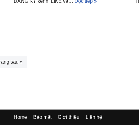
ĐĂNG KÝ kênh, LIKE và…
Đọc tiếp »
T
rang sau »
Home
Bảo mật
Giới thiệu
Liên hệ