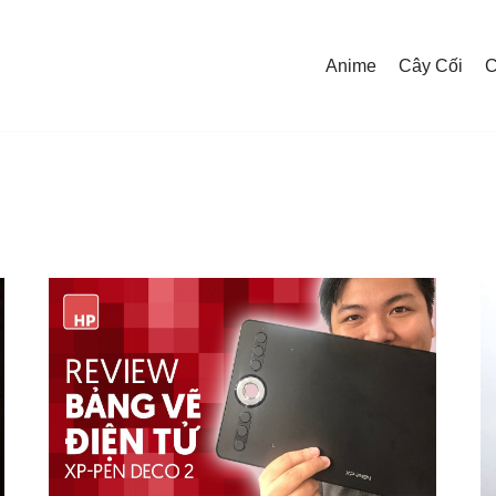
Anime
Cây Cối
C