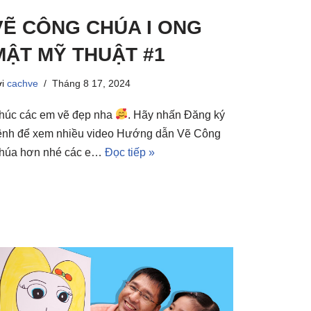
VẼ CÔNG CHÚA I ONG
MẬT MỸ THUẬT #1
ởi
cachve
Tháng 8 17, 2024
húc các em vẽ đẹp nha
. Hãy nhấn Đăng ký
ênh để xem nhiều video Hướng dẫn Vẽ Công
húa hơn nhé các e…
Đọc tiếp »