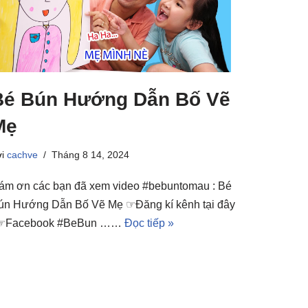
Bé Bún Hướng Dẫn Bố Vẽ
Mẹ
ởi
cachve
Tháng 8 14, 2024
ám ơn các bạn đã xem video #bebuntomau : Bé
ún Hướng Dẫn Bố Vẽ Mẹ ☞Đăng kí kênh tại đây
 ☞Facebook #BeBun ……
Đọc tiếp »