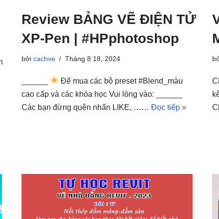
Review BẢNG VẼ ĐIỆN TỬ
XP-Pen | #HPphotoshop
bởi
cachve
Tháng 8 18, 2024
b
n
______
Để mua các bộ preset #Blend_màu
C
cao cấp và các khóa học Vui lòng vào: ______
k
Các bạn đừng quên nhấn LIKE, ……
Đọc tiếp »
C