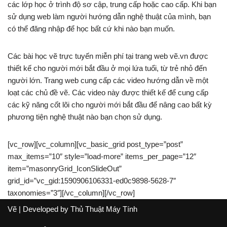
các lớp học ở trình độ sơ cập, trung cấp hoặc cao cấp. Khi bạn
sử dụng web làm người hướng dẫn nghệ thuật của mình, bạn
có thể đăng nhập để học bất cứ khi nào bạn muốn.
Các bài học vẽ trực tuyến miễn phí tại trang web vẽ.vn được
thiết kế cho người mới bắt đầu ở mọi lứa tuổi, từ trẻ nhỏ đến
người lớn. Trang web cung cấp các video hướng dẫn về một
loạt các chủ đề vẽ. Các video này được thiết kế để cung cấp
các kỹ năng cốt lõi cho người mới bắt đầu để nâng cao bất kỳ
phương tiện nghệ thuật nào bạn chọn sử dụng.
[vc_row][vc_column][vc_basic_grid post_type=”post”
max_items=”10″ style=”load-more” items_per_page=”12″
item=”masonryGrid_IconSlideOut”
grid_id=”vc_gid:1590906106331-ed0c9898-5628-7″
taxonomies=”3″][/vc_column][/vc_row]
Vẽ
| Developed by
Thủ Thuật Máy Tính