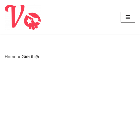
Chuyển
tới
nội
dung
Home
»
Giới thiệu