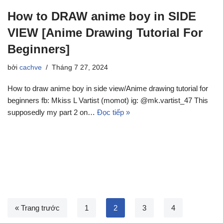
How to DRAW anime boy in SIDE
VIEW [Anime Drawing Tutorial For
Beginners]
bởi
cachve
Tháng 7 27, 2024
How to draw anime boy in side view/Anime drawing tutorial for
beginners fb: Mkiss L Vartist (momot) ig: @mk.vartist_47 This
supposedly my part 2 on…
Đọc tiếp »
« Trang trước
1
2
3
4