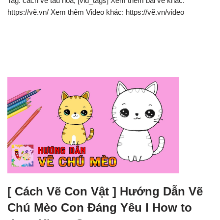
Tag: cách vẽ tàu hỏa, [vid_tags] Xem thêm bài vẽ khác:
https://vẽ.vn/ Xem thêm Video khác: https://vẽ.vn/video
[ Cách Vẽ Con Vật ] Hướng Dẫn Vẽ
Chú Mèo Con Đáng Yêu I How to