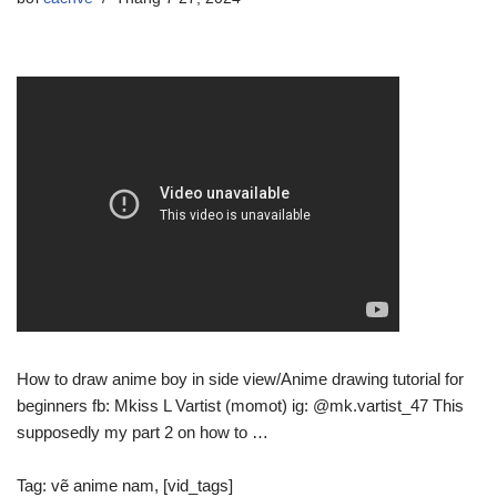
How to draw anime boy in side view/Anime drawing tutorial for
beginners fb: Mkiss L Vartist (momot) ig: @mk.vartist_47 This
supposedly my part 2 on how to …
Tag: vẽ anime nam, [vid_tags]