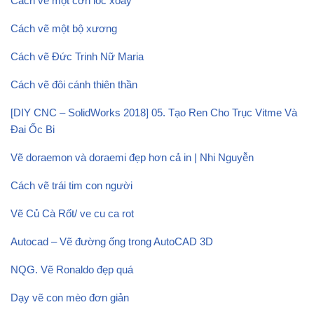
Cách vẽ một cơn lốc xoáy
Cách vẽ một bộ xương
Cách vẽ Đức Trinh Nữ Maria
Cách vẽ đôi cánh thiên thần
[DIY CNC – SolidWorks 2018] 05. Tạo Ren Cho Trục Vitme Và
Đai Ốc Bi
Vẽ doraemon và doraemi đẹp hơn cả in | Nhi Nguyễn
Cách vẽ trái tim con người
Vẽ Củ Cà Rốt/ ve cu ca rot
Autocad – Vẽ đường ống trong AutoCAD 3D
NQG. Vẽ Ronaldo đẹp quá
Dạy vẽ con mèo đơn giản