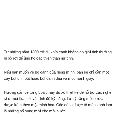
Từ những năm 1800 trở đi, khía cạnh không có giới tính thường
bị bỏ rơi để ủng hộ các thiên thần nữ tính.
Nếu bạn muốn vẽ bộ cánh của riêng mình, bạn sẽ chỉ cần một
cây bút chì, bút hoặc bút đánh dấu và một mảnh giấy.
Hướng dẫn vẽ từng bước này được thiết kế để hỗ trợ các nghệ
sĩ ở mọi lứa tuổi và trình độ kỹ năng. Lưu ý rằng mỗi bước
được kèm theo một minh họa. Các dòng được tô màu xanh lam
là những bổ sung mới cho mỗi bước.