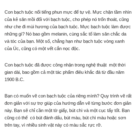
Con bạch tuộc nổi tiếng phun mực để tự vệ. Mực chặn tầm nhìn
của kẻ săn mồi đối với bạch tuộc, cho phép nó trốn thoát, cũng
như che đi mùi hương của bạch tuộc. Mực bạch tuộc làm được
những gì? Nó bao gồm melanin, cùng sắc tố làm săn chắc da
và tóc của bạn. Một số, chẳng hạn như bạch tuộc vòng xanh
của Úc, cũng có một vết cắn nọc độc.
Con bạch tuộc đã được công nhận trong nghệ thuật một thời
gian dài, bao gồm cả một tác phẩm điêu khắc đá từ đầu năm
1900 B.C.
Bạn có muốn vẽ con bạch tuộc của riêng mình? Quy trình vẽ rất
đơn giản với sự trợ giúp của hướng dẫn vẽ từng bước đơn giản
này. Bạn sẽ chỉ cần một tờ giấy, bút chì và một cục tẩy tốt. Bạn
cũng có thể có bút đánh dấu, bút màu, bút chì màu hoặc sơn
trên tay, vì nhiều sinh vật này có màu sắc rực rỡ.