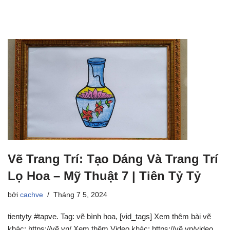
Vẽ Trang Trí: Tạo Dáng Và Trang Trí
Lọ Hoa – Mỹ Thuật 7 | Tiên Tỷ Tỷ
bởi
cachve
Tháng 7 5, 2024
tientyty #tapve. Tag: vẽ bình hoa, [vid_tags] Xem thêm bài vẽ
khác: https://vẽ.vn/ Xem thêm Video khác: https://vẽ.vn/video