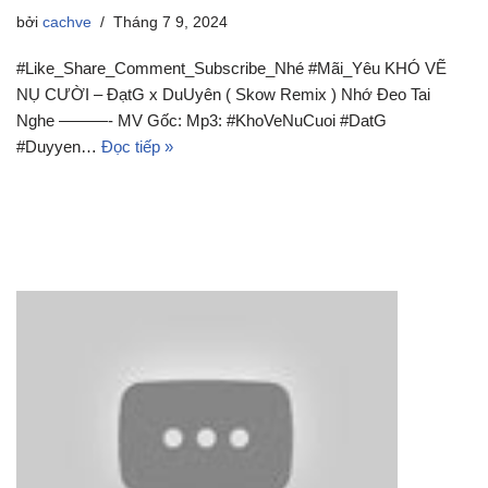
bởi
cachve
Tháng 7 9, 2024
#Like_Share_Comment_Subscribe_Nhé #Mãi_Yêu KHÓ VẼ
NỤ CƯỜI – ĐạtG x DuUyên ( Skow Remix ) Nhớ Đeo Tai
Nghe ———- MV Gốc: Mp3: #KhoVeNuCuoi #DatG
#Duyyen…
Đọc tiếp »