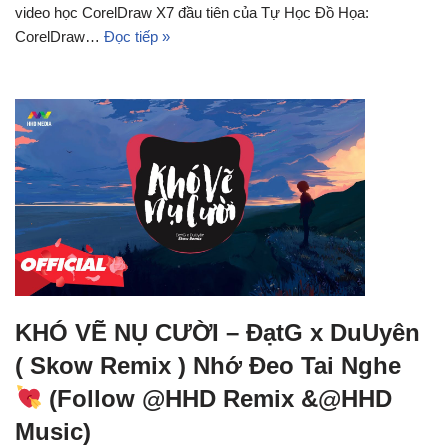
video học CorelDraw X7 đầu tiên của Tự Học Đồ Họa:
CorelDraw…
Đọc tiếp »
KHÓ VẼ NỤ CƯỜI – ĐạtG x DuUyên
( Skow Remix ) Nhớ Đeo Tai Nghe
(Follow @HHD Remix &@HHD
Music)