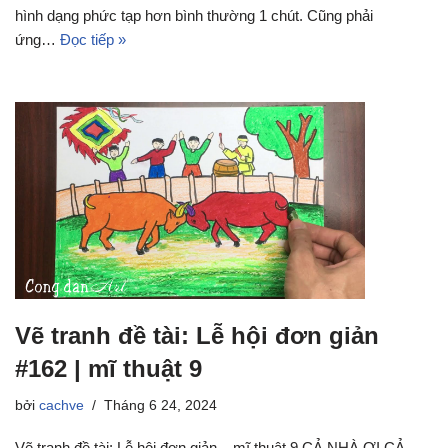
hình dạng phức tạp hơn bình thường 1 chút. Cũng phải
ứng…
Đọc tiếp »
Vẽ tranh đề tài: Lễ hội đơn giản
#162 | mĩ thuật 9
bởi
cachve
Tháng 6 24, 2024
Vẽ tranh đề tài: Lễ hội đơn giản – mĩ thuật 9 CẢ NHÀ ƠI CẢ