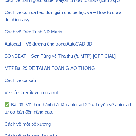
cách vẽ tranh goku super saiyan 5 how to draw goku ssj 5
Cách vẽ con cá heo đơn giản cho bé học vẽ – How to draw
dolphin easy
Cách vẽ Đức Trinh Nữ Maria
Autocad – Vẽ đường ống trong AutoCAD 3D
SONBEAT – Sơn Tùng vẽ Tha thu (ft. MTP) [OFFICIAL]
MT7 Bài 29 ĐỀ TÀI AN TOÀN GIAO THÔNG
Cách vẽ cá sấu
Vẽ Củ Cà Rốt/ ve cu ca rot
Bài 09: Vẽ thực hành bài tập autocad 2D // Luyện vẽ autocad
từ cơ bản đến nâng cao.
Cách vẽ một bộ xương