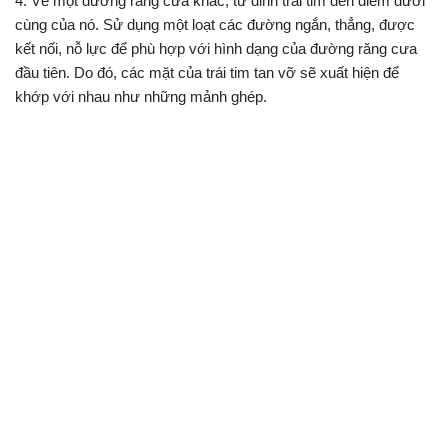
4. Vẽ một đường răng cưa khác, từ đỉnh trái tim đến điểm dưới
cùng của nó. Sử dụng một loạt các đường ngắn, thẳng, được
kết nối, nỗ lực để phù hợp với hình dạng của đường răng cưa
đầu tiên. Do đó, các mặt của trái tim tan vỡ sẽ xuất hiện để
khớp với nhau như những mảnh ghép.