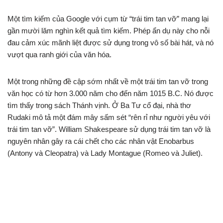
Một tìm kiếm của Google với cụm từ “trái tim tan vỡ” mang lại
gần mười lăm nghìn kết quả tìm kiếm. Phép ẩn dụ này cho nỗi
đau cảm xúc mãnh liệt được sử dụng trong vô số bài hát, và nó
vượt qua ranh giới của văn hóa.
Một trong những đề cập sớm nhất về một trái tim tan vỡ trong
văn học có từ hơn 3.000 năm cho đến năm 1015 B.C. Nó được
tìm thấy trong sách Thánh vịnh. Ở Ba Tư cổ đại, nhà thơ
Rudaki mô tả một đám mây sấm sét “rên rỉ như người yêu với
trái tim tan vỡ”. William Shakespeare sử dụng trái tim tan vỡ là
nguyên nhân gây ra cái chết cho các nhân vật Enobarbus
(Antony và Cleopatra) và Lady Montague (Romeo và Juliet).