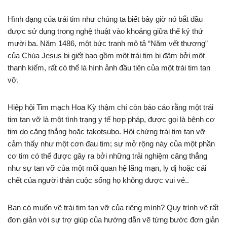
Hình dạng của trái tim như chúng ta biết bây giờ nó bắt đầu
được sử dụng trong nghệ thuật vào khoảng giữa thế kỷ thứ
mười ba. Năm 1486, một bức tranh mô tả “Năm vết thương”
của Chúa Jesus bị giết bao gồm một trái tim bị đâm bởi một
thanh kiếm, rất có thể là hình ảnh đầu tiên của một trái tim tan
vỡ.
Hiệp hội Tim mạch Hoa Kỳ thậm chí còn báo cáo rằng một trái
tim tan vỡ là một tình trạng y tế hợp pháp, được gọi là bệnh cơ
tim do căng thẳng hoặc takotsubo. Hội chứng trái tim tan vỡ
cảm thấy như một cơn đau tim; sự mở rộng này của một phần
cơ tim có thể được gây ra bởi những trải nghiệm căng thẳng
như sự tan vỡ của một mối quan hệ lãng mạn, ly dị hoặc cái
chết của người thân cuộc sống họ không được vui vẻ..
Bạn có muốn vẽ trái tim tan vỡ của riêng mình? Quy trình vẽ rất
đơn giản với sự trợ giúp của hướng dẫn vẽ từng bước đơn giản