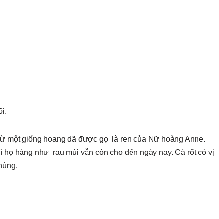
i.
từ một giống hoang dã được gọi là ren của Nữ hoàng Anne.
vì họ hàng như rau mùi vẫn còn cho đến ngày nay. Cà rốt có vị
húng.