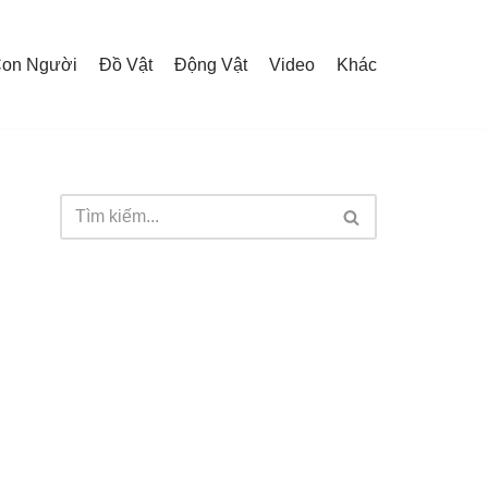
on Người
Đồ Vật
Động Vật
Video
Khác