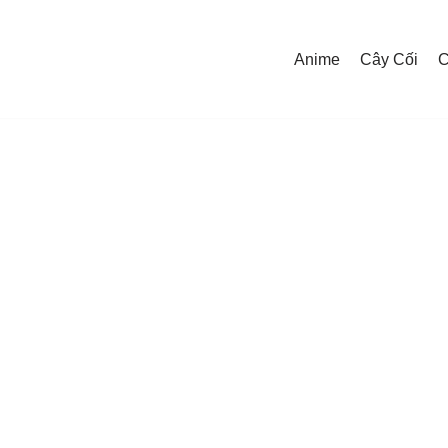
Anime
Cây Cối
C