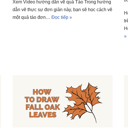
Xem Video hướng dẫn vẽ quả Táo Trong hướng
dẫn vẽ thực sự đơn giản này, bạn sẽ học cách vẽ
H
một quả táo đơn…
Đọc tiếp »
t
H
»