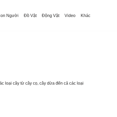
on Người
Đồ Vật
Động Vật
Video
Khác
c loại cây từ cây cọ, cây dừa đến cả các loại