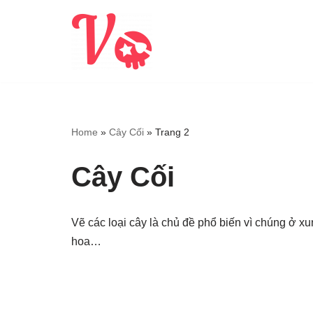
Chuyển
tới
nội
dung
Home
»
Cây Cối
»
Trang 2
Cây Cối
Vẽ các loại cây là chủ đề phổ biến vì chúng ở x
hoa…