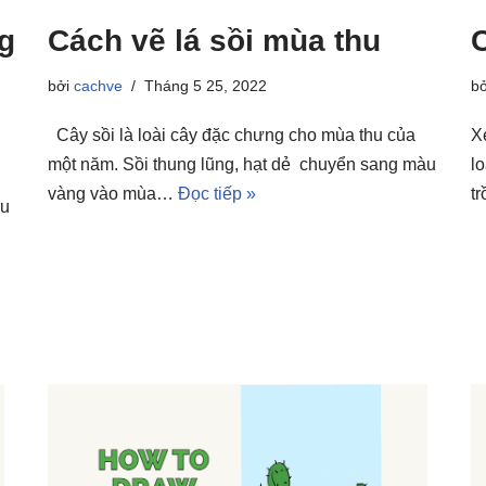
g
Cách vẽ lá sồi mùa thu
bởi
cachve
Tháng 5 25, 2022
b
Cây sồi là loài cây đặc chưng cho mùa thu của
X
một năm. Sồi thung lũng, hạt dẻ chuyển sang màu
l
vàng vào mùa…
Đọc tiếp »
t
ầu