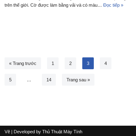
trên thế giới. Cờ được làm bằng vải và có màu…
Đọc tiếp »
« Trang trước
1
2
3
4
5
…
14
Trang sau »
Vẽ
| Developed by
Thủ Thuật Máy Tính