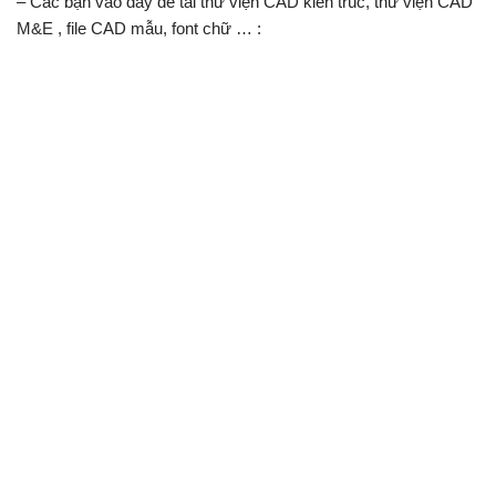
– Các bạn vào đây để tải thư viện CAD kiến trúc, thư viện CAD
M&E , file CAD mẫu, font chữ … :