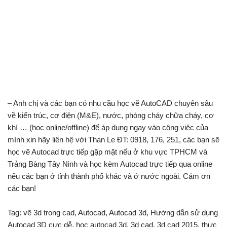
– Anh chị và các bạn có nhu cầu học vẽ AutoCAD chuyên sâu
về kiến trúc, cơ điện (M&E), nước, phòng cháy chữa cháy, cơ
khí … (học online/offline) để áp dụng ngay vào công việc của
mình xin hãy liên hệ với Than Le ĐT: 0918, 176, 251, các bạn sẽ
học vẽ Autocad trực tiếp gặp mặt nếu ở khu vực TPHCM và
Trảng Bàng Tây Ninh và học kèm Autocad trực tiếp qua online
nếu các bạn ở tỉnh thành phố khác và ở nước ngoài. Cám ơn
các bạn!
Tag: vẽ 3d trong cad, Autocad, Autocad 3d, Hướng dẫn sử dụng
Autocad 3D cực dễ, học autocad 3d, 3d cad, 3d cad 2015, thực