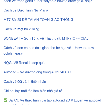
cách vẽ tranh goku super saiyan 5 how to draw goku ssj 5
Cách vẽ Đức Trinh Nữ Maria
MT7 Bài 29 ĐỀ TÀI AN TOÀN GIAO THÔNG
Cách vẽ một bộ xương
SONBEAT – Sơn Tùng vẽ Tha thu (ft. MTP) [OFFICIAL]
Cách vẽ con cá heo đơn giản cho bé học vẽ – How to draw
dolphin easy
NQG. Vẽ Ronaldo đẹp quá
Autocad – Vẽ đường ống trong AutoCAD 3D
Cách vẽ đôi cánh thiên thần
Chi phí lợp mái tôn làm hiên nhà giá rẻ
Bài 09: Vẽ thực hành bài tập autocad 2D // Luyện vẽ autocad