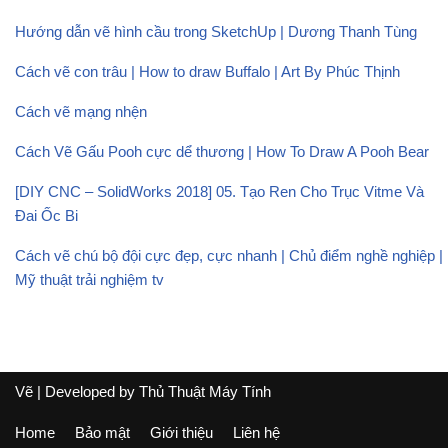
Hướng dẫn vẽ hình cầu trong SketchUp | Dương Thanh Tùng
Cách vẽ con trâu | How to draw Buffalo | Art By Phúc Thịnh
Cách vẽ mạng nhện
Cách Vẽ Gấu Pooh cực dể thương | How To Draw A Pooh Bear
[DIY CNC – SolidWorks 2018] 05. Tạo Ren Cho Trục Vitme Và
Đai Ốc Bi
Cách vẽ chú bộ đội cực đẹp, cực nhanh | Chủ điểm nghề nghiệp |
Mỹ thuật trải nghiệm tv
Vẽ
| Developed by
Thủ Thuật Máy Tính
Home
Bảo mật
Giới thiệu
Liên hệ