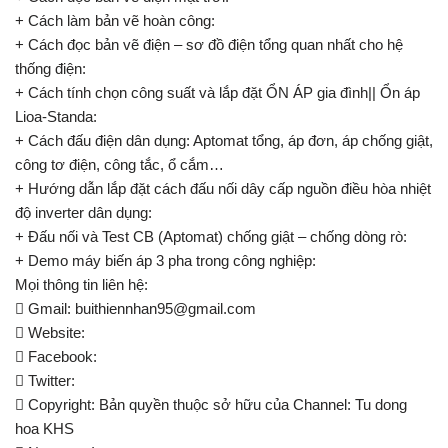
+ Cách làm bản vẽ hoàn công:
+ Cách đọc bản vẽ điện – sơ đồ điện tổng quan nhất cho hệ
thống điện:
+ Cách tính chọn công suất và lắp đặt ỔN ÁP gia đình|| Ổn áp
Lioa-Standa:
+ Cách đấu điện dân dụng: Aptomat tổng, áp đơn, áp chống giật,
công tơ điện, công tắc, ổ cắm…
+ Hướng dẫn lắp đặt cách đấu nối dây cấp nguồn điều hòa nhiệt
độ inverter dân dụng:
+ Đấu nối và Test CB (Aptomat) chống giật – chống dòng rò:
+ Demo máy biến áp 3 pha trong công nghiệp:
Mọi thông tin liên hệ:
 Gmail:
buithiennhan95@gmail.com
 Website:
 Facebook:
 Twitter:
 Copyright: Bản quyền thuộc sở hữu của Channel: Tu dong
hoa KHS