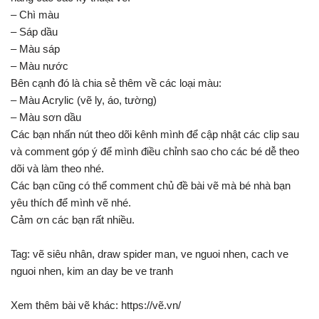
– Chì màu
– Sáp dầu
– Màu sáp
– Màu nước
Bên cạnh đó là chia sẻ thêm về các loại màu:
– Màu Acrylic (vẽ ly, áo, tường)
– Màu sơn dầu
Các bạn nhấn nút theo dõi kênh mình để cập nhật các clip sau
và comment góp ý để mình điều chỉnh sao cho các bé dễ theo
dõi và làm theo nhé.
Các bạn cũng có thể comment chủ đề bài vẽ mà bé nhà bạn
yêu thích để mình vẽ nhé.
Cảm ơn các bạn rất nhiều.
Tag: vẽ siêu nhân, draw spider man, ve nguoi nhen, cach ve
nguoi nhen, kim an day be ve tranh
Xem thêm bài vẽ khác: https://vẽ.vn/