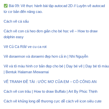
Bài 09: Vẽ thực hành bài tập autocad 2D // Luyện vẽ autocad
từ cơ bản đến nâng cao.
Cách vẽ cá sấu
Cách vẽ con cá heo đơn giản cho bé học vẽ – How to draw
dolphin easy
Vẽ Củ Cà Rốt/ ve cu ca rot
Vẽ doraemon và doraemi đẹp hơn cả in | Nhi Nguyễn
Vẽ và tô màu hình cơ bản đẹp cho bé | Dạy bé vẽ | Dạy bé tô màu
| Bentuk Halaman Mewarnai
VẼ TRANH ĐỀ TÀI : ƯỚC MƠ CỦA EM – CÔ CÔNG AN
Cách vẽ con trâu | How to draw Buffalo | Art By Phúc Thịnh
Cách vẽ khủng long dễ thương cực dễ cách vẽ icon siêu cute