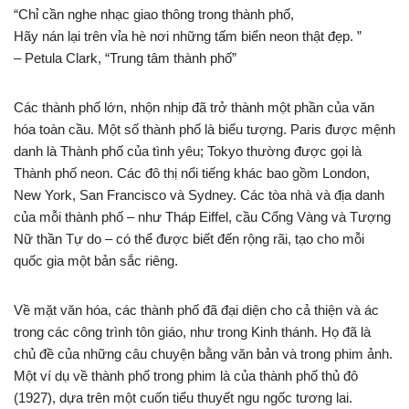
“Chỉ cần nghe nhạc giao thông trong thành phố,
Hãy nán lại trên vỉa hè nơi những tấm biển neon thật đẹp. ”
– Petula Clark, “Trung tâm thành phố”
Các thành phố lớn, nhộn nhịp đã trở thành một phần của văn
hóa toàn cầu. Một số thành phố là biểu tượng. Paris được mệnh
danh là Thành phố của tình yêu; Tokyo thường được gọi là
Thành phố neon. Các đô thị nổi tiếng khác bao gồm London,
New York, San Francisco và Sydney. Các tòa nhà và địa danh
của mỗi thành phố – như Tháp Eiffel, cầu Cổng Vàng và Tượng
Nữ thần Tự do – có thể được biết đến rộng rãi, tạo cho mỗi
quốc gia một bản sắc riêng.
Về mặt văn hóa, các thành phố đã đại diện cho cả thiện và ác
trong các công trình tôn giáo, như trong Kinh thánh. Họ đã là
chủ đề của những câu chuyện bằng văn bản và trong phim ảnh.
Một ví dụ về thành phố trong phim là của thành phố thủ đô
(1927), dựa trên một cuốn tiểu thuyết ngu ngốc tương lai.