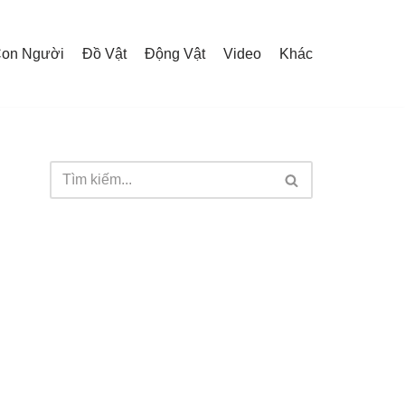
on Người
Đồ Vật
Động Vật
Video
Khác