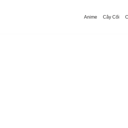
Anime
Cây Cối
C