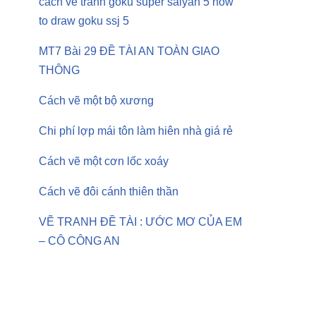
cách vẽ tranh goku super saiyan 5 how
to draw goku ssj 5
MT7 Bài 29 ĐỀ TÀI AN TOÀN GIAO
THÔNG
Cách vẽ một bộ xương
Chi phí lợp mái tôn làm hiên nhà giá rẻ
Cách vẽ một cơn lốc xoáy
Cách vẽ đôi cánh thiên thần
VẼ TRANH ĐỀ TÀI : ƯỚC MƠ CỦA EM
– CÔ CÔNG AN