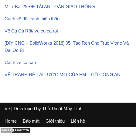
MT7 Bài 29 ĐỀ TÀI AN TOÀN GIAO THÔNG
Cách vẽ đôi cánh thiên thần
Vẽ Củ Cà Rốt/ ve cu ca rot
[DIY CNC – SolidWorks 2018] 05. Tạo Ren Cho Trục Vitme Và
Đai Ốc Bi
Cách vẽ cá sấu
VẼ TRANH ĐỀ TÀI : ƯỚC MƠ CỦA EM – CÔ CÔNG AN
Vẽ
| Developed by
Thủ Thuật Máy Tính
Home
Bảo mật
Giới thiệu
Liên hệ