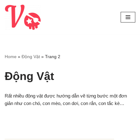
Chuyển
tới
nội
dung
Home
»
Động Vật
»
Trang 2
Động Vật
Rất nhiều động vật được hướng dẫn vẽ từng bước một đơn
giản như con chó, con mèo, con dơi, con rắn, con tắc kè…