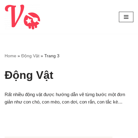
Chuyển
tới
nội
dung
Home
»
Động Vật
»
Trang 3
Động Vật
Rất nhiều động vật được hướng dẫn vẽ từng bước một đơn
giản như con chó, con mèo, con dơi, con rắn, con tắc kè…