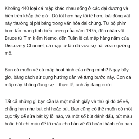
Khoảng 440 loại cá mập khác nhau sống ở các đại dương và
biển trên khắp thế giới. Dù tốt hơn hay tồi tệ hơn, loài động vật
này thường bị phỉ báng trong văn hóa đại chúng. Từ bộ phim
bom tấn mang tính biểu tượng của năm 1975, đến nhân vật
Bruce từ Tìm kiếm Nemo, đến Tuần lễ cá mập hàng năm của
Discovery Channel, cá mập từ lâu đã vừa sợ hãi vừa ngưỡng
mộ.
Bạn có muốn vẽ cá mập hoạt hình của riêng mình? Ngay bây
giờ, bằng cách sử dụng hướng dẫn vẽ từng bước này. Con cá
mập này không đáng sợ – thực tế, anh ấy đang cười!
Tất cả những gì bạn cần là một mảnh giấy và thứ gì đó để vẽ,
chẳng hạn như bút chì hoặc bút. Bạn cũng có thể muốn có một
cục tẩy để sửa bất kỳ lỗi nào, và một số bút đánh dấu, bút màu
hoặc bút chì màu để tô màu cho bản vẽ đã hoàn thành của bạn.