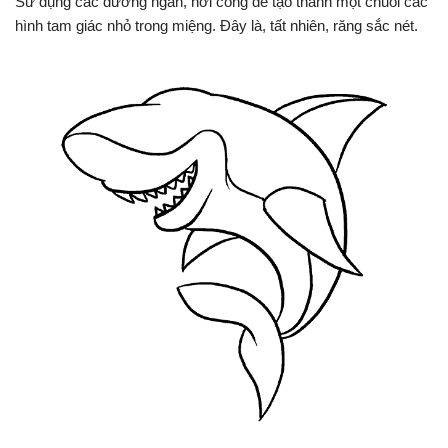
Sử dụng các đường ngắn, hơi cong để tạo thành một chuỗi các
hình tam giác nhỏ trong miệng. Đây là, tất nhiên, răng sắc nét.