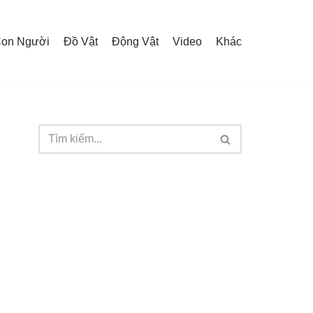
on Người
Đồ Vật
Động Vật
Video
Khác