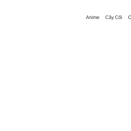
Anime
Cây Cối
C