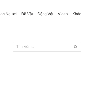
on Người
Đồ Vật
Động Vật
Video
Khác