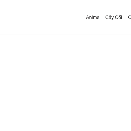
Anime
Cây Cối
C