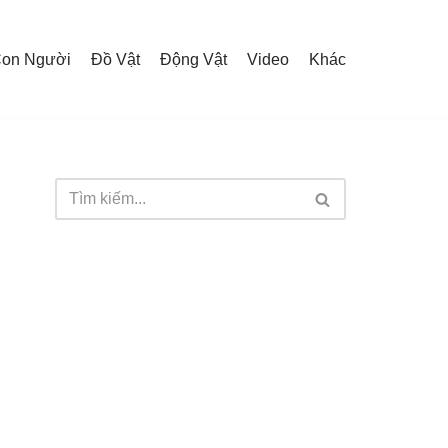
on Người
Đồ Vật
Động Vật
Video
Khác