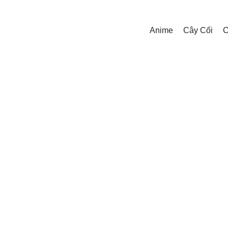
Anime
Cây Cối
C