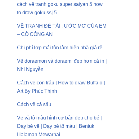
cách vẽ tranh goku super saiyan 5 how
to draw goku ssj 5
VẼ TRANH ĐỀ TÀI : ƯỚC MƠ CỦA EM
– CÔ CÔNG AN
Chi phí lợp mái tôn làm hiên nhà giá rẻ
Vẽ doraemon và doraemi đẹp hơn cả in |
Nhi Nguyễn
Cách vẽ con trâu | How to draw Buffalo |
Art By Phúc Thịnh
Cách vẽ cá sấu
Vẽ và tô màu hình cơ bản đẹp cho bé |
Dạy bé vẽ | Dạy bé tô màu | Bentuk
Halaman Mewarnai