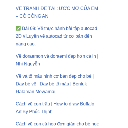
VẼ TRANH ĐỀ TÀI : ƯỚC MƠ CỦA EM
– CÔ CÔNG AN
Bài 09: Vẽ thực hành bài tập autocad
2D // Luyện vẽ autocad từ cơ bản đến
nâng cao.
Vẽ doraemon và doraemi đẹp hơn cả in |
Nhi Nguyễn
Vẽ và tô màu hình cơ bản đẹp cho bé |
Dạy bé vẽ | Dạy bé tô màu | Bentuk
Halaman Mewarnai
Cách vẽ con trâu | How to draw Buffalo |
Art By Phúc Thịnh
Cách vẽ con cá heo đơn giản cho bé học