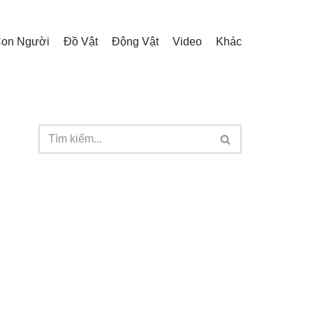
on Người
Đồ Vật
Động Vật
Video
Khác