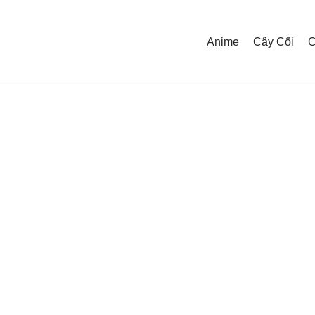
Anime
Cây Cối
C