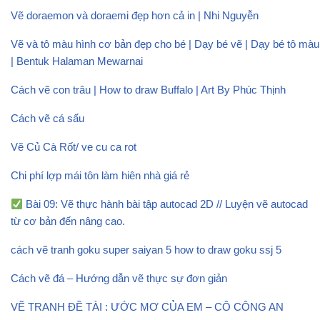
Vẽ doraemon và doraemi đẹp hơn cả in | Nhi Nguyễn
Vẽ và tô màu hình cơ bản đẹp cho bé | Dạy bé vẽ | Dạy bé tô màu
| Bentuk Halaman Mewarnai
Cách vẽ con trâu | How to draw Buffalo | Art By Phúc Thịnh
Cách vẽ cá sấu
Vẽ Củ Cà Rốt/ ve cu ca rot
Chi phí lợp mái tôn làm hiên nhà giá rẻ
Bài 09: Vẽ thực hành bài tập autocad 2D // Luyện vẽ autocad
từ cơ bản đến nâng cao.
cách vẽ tranh goku super saiyan 5 how to draw goku ssj 5
Cách vẽ đá – Hướng dẫn vẽ thực sự đơn giản
VẼ TRANH ĐỀ TÀI : ƯỚC MƠ CỦA EM – CÔ CÔNG AN