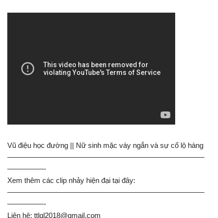
Vũ điệu học đường || Nữ sinh mặc váy ngắn và sự cố lộ hàng
———————————————————————————
—————-
Xem thêm các clip nhảy hiện đại tại đây:
———————————————————————————
—————-
Liên hệ:
ttlql2018@gmail.com