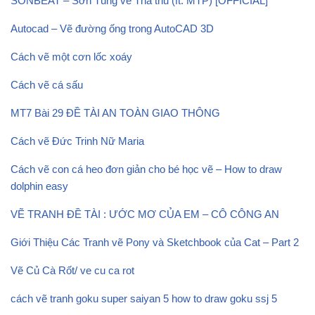
SONBEAT – Sơn Tùng vẽ Tha thu (ft. MTP) [OFFICIAL]
Autocad – Vẽ đường ống trong AutoCAD 3D
Cách vẽ một cơn lốc xoáy
Cách vẽ cá sấu
MT7 Bài 29 ĐỀ TÀI AN TOÀN GIAO THÔNG
Cách vẽ Đức Trinh Nữ Maria
Cách vẽ con cá heo đơn giản cho bé học vẽ – How to draw
dolphin easy
VẼ TRANH ĐỀ TÀI : ƯỚC MƠ CỦA EM – CÔ CÔNG AN
Giới Thiệu Các Tranh vẽ Pony và Sketchbook của Cat – Part 2
Vẽ Củ Cà Rốt/ ve cu ca rot
cách vẽ tranh goku super saiyan 5 how to draw goku ssj 5