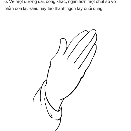
6. Vẽ một đường dài, cong khác, ngắn hơn một chút so với
phần còn lại. Điều này tạo thành ngón tay cuối cùng.