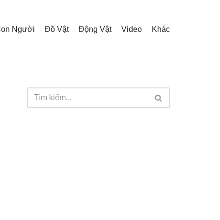
on Người
Đồ Vật
Động Vật
Video
Khác