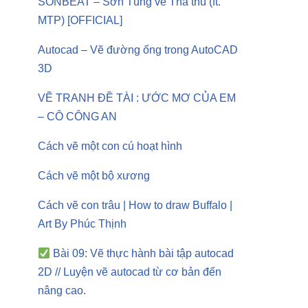
SONBEAT – Sơn Tùng vẽ Tha thu (ft.
MTP) [OFFICIAL]
Autocad – Vẽ đường ống trong AutoCAD
3D
VẼ TRANH ĐỀ TÀI : ƯỚC MƠ CỦA EM
– CÔ CÔNG AN
Cách vẽ một con cú hoạt hình
Cách vẽ một bộ xương
Cách vẽ con trâu | How to draw Buffalo |
Art By Phúc Thịnh
Bài 09: Vẽ thực hành bài tập autocad
2D // Luyện vẽ autocad từ cơ bản đến
nâng cao.