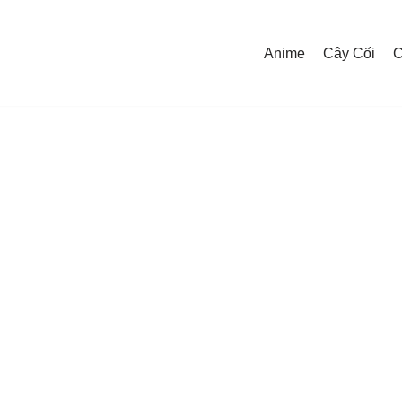
Anime
Cây Cối
C