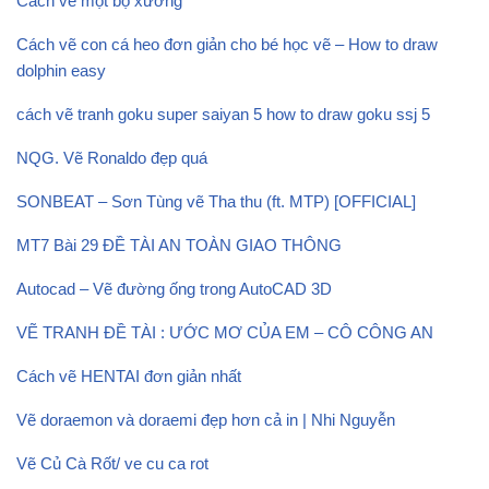
Cách vẽ một bộ xương
Cách vẽ con cá heo đơn giản cho bé học vẽ – How to draw
dolphin easy
cách vẽ tranh goku super saiyan 5 how to draw goku ssj 5
NQG. Vẽ Ronaldo đẹp quá
SONBEAT – Sơn Tùng vẽ Tha thu (ft. MTP) [OFFICIAL]
MT7 Bài 29 ĐỀ TÀI AN TOÀN GIAO THÔNG
Autocad – Vẽ đường ống trong AutoCAD 3D
VẼ TRANH ĐỀ TÀI : ƯỚC MƠ CỦA EM – CÔ CÔNG AN
Cách vẽ HENTAI đơn giản nhất
Vẽ doraemon và doraemi đẹp hơn cả in | Nhi Nguyễn
Vẽ Củ Cà Rốt/ ve cu ca rot