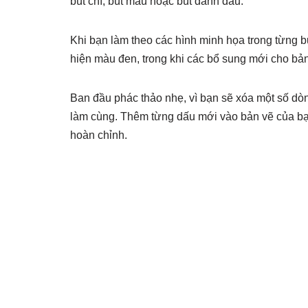
bút chì, bút màu hoặc bút đánh dấu.
Khi bạn làm theo các hình minh họa trong từng 
hiện màu đen, trong khi các bổ sung mới cho bả
Ban đầu phác thảo nhẹ, vì bạn sẽ xóa một số d
làm cùng. Thêm từng dấu mới vào bản vẽ của b
hoàn chỉnh.