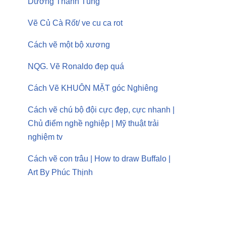
Dương Thanh Tùng
Vẽ Củ Cà Rốt/ ve cu ca rot
Cách vẽ một bộ xương
NQG. Vẽ Ronaldo đẹp quá
Cách Vẽ KHUÔN MẶT góc Nghiêng
Cách vẽ chú bộ đội cực đẹp, cực nhanh |
Chủ điểm nghề nghiệp | Mỹ thuật trải
nghiệm tv
Cách vẽ con trâu | How to draw Buffalo |
Art By Phúc Thịnh