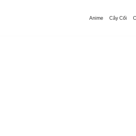
Anime
Cây Cối
C