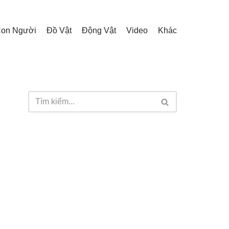
on Người
Đồ Vật
Động Vật
Video
Khác