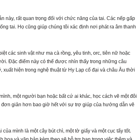
 này, rất quan trọng đối với chức năng của tai. Các nếp gấp
ống tai. Họ cũng giúp chúng tôi xác định nơi phát ra âm thanh
ệt các sinh vật như ma cà rồng, yêu tinh, orc, tiên nữ hoặc
gười. Đặc điểm này có thể được nhìn thấy trong những câu
, xuất hiện trong nghệ thuật từ Hy Lạp cổ đại và châu Âu thời
ình, một người bạn hoặc bất cứ ai khác, học cách vẽ một đôi
ậy đơn giản hơn bao giờ hết với sự trợ giúp của hướng dẫn vẽ
của mình là một cây bút chì, một tờ giấy và một cục tẩy tốt.
 họa và văn bản kèm theo sẽ hỗ trợ bạn trong việc thêm và