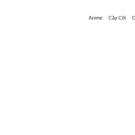
Anime
Cây Cối
C