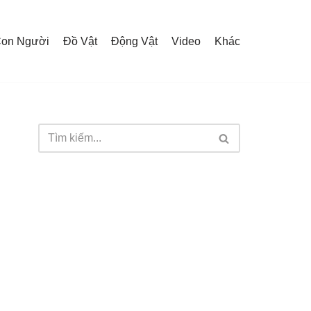
on Người
Đồ Vật
Động Vật
Video
Khác