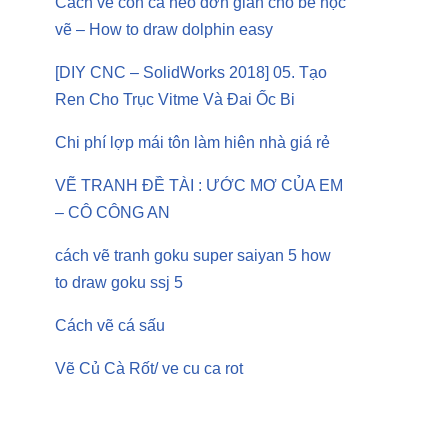
Cách vẽ con cá heo đơn giản cho bé học
vẽ – How to draw dolphin easy
[DIY CNC – SolidWorks 2018] 05. Tạo
Ren Cho Trục Vitme Và Đai Ốc Bi
Chi phí lợp mái tôn làm hiên nhà giá rẻ
VẼ TRANH ĐỀ TÀI : ƯỚC MƠ CỦA EM
– CÔ CÔNG AN
cách vẽ tranh goku super saiyan 5 how
to draw goku ssj 5
Cách vẽ cá sấu
Vẽ Củ Cà Rốt/ ve cu ca rot