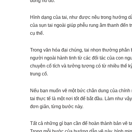
đồng hồ đo.
Hình dạng của tai, như được nêu trong hướng dẫn
của sụn tai ngoài giúp phễu rung âm thanh đến tr
cụ thể.
Trong văn hóa đại chúng, tai nhọn thường phân bi
người ngoài hành tinh từ các đối tác của con n
chuyện cổ tích và tưởng tượng có từ nhiều thế kỷ
trung cổ.
Nếu bạn muốn vẽ một bức chân dung của chính m
tai thực tế là một nơi tốt để bắt đầu. Làm như v
đơn giản, từng bước này.
Tất cả những gì bạn cần để hoàn thành bản vẽ tai 
Trong mỗi bước của hướng dẫn vẽ này, hình minh