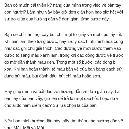
Bạn có muốn cải thiện kỹ năng của mình trong việc vẽ bàn tay
con người? Làm như vậy bây giờ đơn giản hơn bao giờ hết với
sự trợ giúp của hướng dẫn vẽ đơn giản, từng bước này.
Bạn sẽ chỉ cần một cây bút chì, một tờ giấy và một cục tẩy tốt.
Khi bạn làm theo từng bước, hãy lưu ý các hình minh họa cũng
như các ghi chú giải thích. Các đường vẽ mới được thêm vào
được tô sáng màu xanh lam, trong khi các dòng được vẽ trước
đó mờ dần thành màu đen. Trong một số bước, các dòng bị
xóa. Khi bạn hoàn thành, tô màu bản vẽ của bạn bằng cách sử
dụng bút màu, bút đánh dấu, bút chì màu hoặc sơn.
Hãy giúp mình và bắt đầu với hướng dẫn vẽ đơn giản này. Là
bàn tay của bạn vẫy, giơ lên ​​để trả lời một câu hỏi, hoặc đưa
cho ai đó năm điểm cao? Sự lựa chọn là của bạn.
Nếu bạn thích hướng dẫn này, hãy tìm thêm các hướng dẫn vẽ
sau: Mắt, Môi và Mặt.