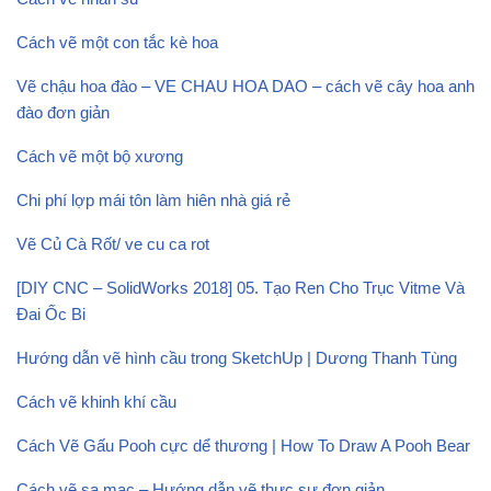
Cách vẽ một con tắc kè hoa
Vẽ chậu hoa đào – VE CHAU HOA DAO – cách vẽ cây hoa anh
đào đơn giản
Cách vẽ một bộ xương
Chi phí lợp mái tôn làm hiên nhà giá rẻ
Vẽ Củ Cà Rốt/ ve cu ca rot
[DIY CNC – SolidWorks 2018] 05. Tạo Ren Cho Trục Vitme Và
Đai Ốc Bi
Hướng dẫn vẽ hình cầu trong SketchUp | Dương Thanh Tùng
Cách vẽ khinh khí cầu
Cách Vẽ Gấu Pooh cực dể thương | How To Draw A Pooh Bear
Cách vẽ sa mạc – Hướng dẫn vẽ thực sự đơn giản