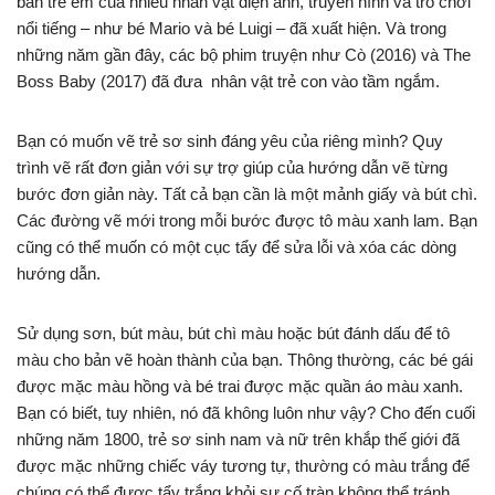
bản trẻ em của nhiều nhân vật điện ảnh, truyền hình và trò chơi
nổi tiếng – như bé Mario và bé Luigi – đã xuất hiện. Và trong
những năm gần đây, các bộ phim truyện như Cò (2016) và The
Boss Baby (2017) đã đưa nhân vật trẻ con vào tầm ngắm.
Bạn có muốn vẽ trẻ sơ sinh đáng yêu của riêng mình? Quy
trình vẽ rất đơn giản với sự trợ giúp của hướng dẫn vẽ từng
bước đơn giản này. Tất cả bạn cần là một mảnh giấy và bút chì.
Các đường vẽ mới trong mỗi bước được tô màu xanh lam. Bạn
cũng có thể muốn có một cục tẩy để sửa lỗi và xóa các dòng
hướng dẫn.
Sử dụng sơn, bút màu, bút chì màu hoặc bút đánh dấu để tô
màu cho bản vẽ hoàn thành của bạn. Thông thường, các bé gái
được mặc màu hồng và bé trai được mặc quần áo màu xanh.
Bạn có biết, tuy nhiên, nó đã không luôn như vậy? Cho đến cuối
những năm 1800, trẻ sơ sinh nam và nữ trên khắp thế giới đã
được mặc những chiếc váy tương tự, thường có màu trắng để
chúng có thể được tẩy trắng khỏi sự cố tràn không thể tránh