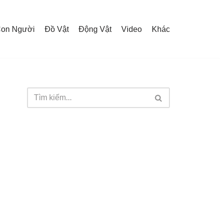
on Người
Đồ Vật
Động Vật
Video
Khác