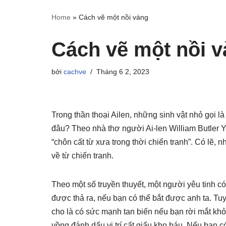
Home
»
Cách vẽ một nồi vàng
Cách vẽ một nồi 
bởi
cachve
Tháng 6 2, 2023
Trong thần thoại Ailen, những sinh vật nhỏ gọi l
đâu? Theo nhà thơ người Ai-len William Butler Y
“chôn cất từ ​​xưa trong thời chiến tranh”. Có lẽ
về từ chiến tranh.
Theo một số truyền thuyết, một người yêu tinh có 
được thả ra, nếu bạn có thể bắt được anh ta. Tu
cho là có sức mạnh tan biến nếu bạn rời mắt khỏ
vồng đánh dấu vị trí cất giấu kho báu. Nếu bạn c