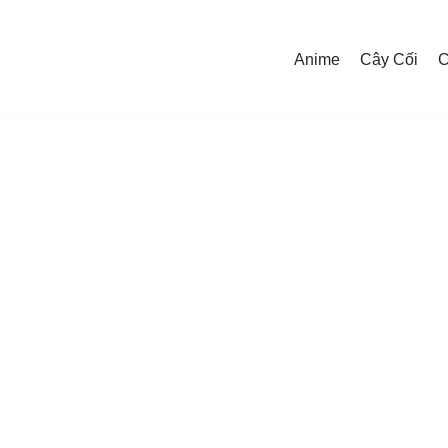
Anime
Cây Cối
C