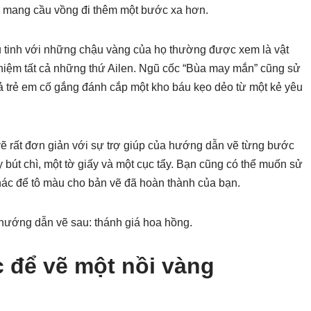
ư mang cầu vồng đi thêm một bước xa hơn.
u tinh với những chậu vàng của họ thường được xem là vật
ỷ niệm tất cả những thứ Ailen. Ngũ cốc “Bùa may mắn” cũng sử
ả trẻ em cố gắng đánh cắp một kho báu kẹo dẻo từ một kẻ yêu
ẽ rất đơn giản với sự trợ giúp của hướng dẫn vẽ từng bước
 bút chì, một tờ giấy và một cục tẩy. Bạn cũng có thể muốn sử
ác để tô màu cho bản vẽ đã hoàn thành của bạn.
hướng dẫn vẽ sau: thánh giá hoa hồng.
để vẽ một nồi vàng