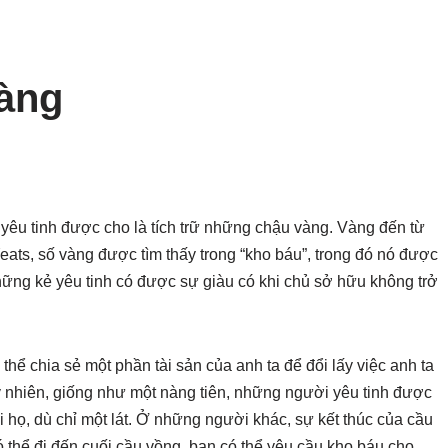
vàng
à yêu tinh được cho là tích trữ những chậu vàng. Vàng đến từ
eats, số vàng được tìm thấy trong “kho báu”, trong đó nó được
, những kẻ yêu tinh có được sự giàu có khi chủ sở hữu không trở
thể chia sẻ một phần tài sản của anh ta để đổi lấy việc anh ta
y nhiên, giống như một nàng tiên, những người yêu tinh được
i họ, dù chỉ một lát. Ở những người khác, sự kết thúc của cầu
ó thể đi đến cuối cầu vồng, bạn có thể yêu cầu kho báu cho