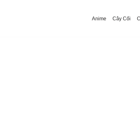
Anime
Cây Cối
C