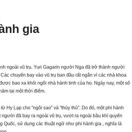
ành gia
h ngoài vũ trụ. Yuri Gagarin người Nga đã trở thành người
. Các chuyến bay vào vũ trụ ban đầu rất ngắn vì các nhà khoa
được bao xa khỏi ngôi nhà hành tinh của họ. Ngày nay, một số
năm tại một thời điểm.
từ Hy Lạp cho “ngôi sao” và “thủy thủ”. Do đó, một phi hành
ột người đã bay ra ngoài vũ trụ, vượt ra ngoài bầu khí quyển
ng Quốc, sử dụng các thuật ngữ như phi hành gia , nghĩa là
ứng.