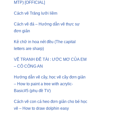
MTP) [OFFICIAL]
Cách vẽ Trăng lưỡi liềm
Cách vẽ đá – Hướng dẫn vẽ thực sự
đơn giản
Kẻ chữ in hoa nét đều (The capital
letters are sharp)
VẼ TRANH ĐỀ TÀI : ƯỚC MƠ CỦA EM
– CÔ CÔNG AN
Hướng dẫn vẽ cây, học vẽ cây đơn giản
– How to paint a tree with acrylic-
Basic#5 (phụ đề TV)
Cách vẽ con cá heo đơn giản cho bé học
vẽ – How to draw dolphin easy