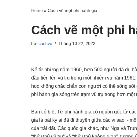
Home
»
Cách vẽ một phi hành gia
Cách vẽ một phi h
bởi
cachve
Tháng 10 22, 2022
Kể từ những năm 1960, hơn 500 người đã du hàn
đầu tiên lên vũ trụ trong một nhiệm vụ năm 1961
học không chắc chắn con người có thể sống sót 
phi hành gia sống trên trạm vũ trụ trong hơn một 
Bạn có biết Từ phi hành gia có nguồn gốc từ các 
gia là bất kỳ ai đã đi thuyền giữa các vì sao ‘- m
của trái đất. Các quốc gia khác, như Nga và Tru
“thủy thủ vũ trụ” và “thủy thủ không gian”, tương 