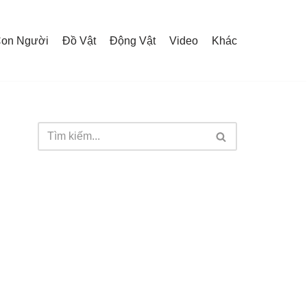
on Người
Đồ Vật
Động Vật
Video
Khác