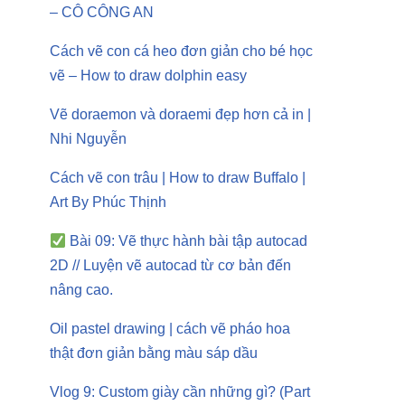
– CÔ CÔNG AN
Cách vẽ con cá heo đơn giản cho bé học
vẽ – How to draw dolphin easy
Vẽ doraemon và doraemi đẹp hơn cả in |
Nhi Nguyễn
Cách vẽ con trâu | How to draw Buffalo |
Art By Phúc Thịnh
Bài 09: Vẽ thực hành bài tập autocad
2D // Luyện vẽ autocad từ cơ bản đến
nâng cao.
Oil pastel drawing | cách vẽ pháo hoa
thật đơn giản bằng màu sáp dầu
Vlog 9: Custom giày cần những gì? (Part