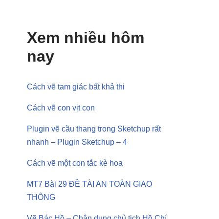
Xem nhiều hôm
nay
Cách vẽ tam giác bất khả thi
Cách vẽ con vịt con
Plugin vẽ cầu thang trong Sketchup rất
nhanh – Plugin Sketchup – 4
Cách vẽ một con tắc kè hoa
MT7 Bài 29 ĐỀ TÀI AN TOÀN GIAO
THÔNG
Vẽ Bác Hồ – Chân dung chủ tịch Hồ Chí