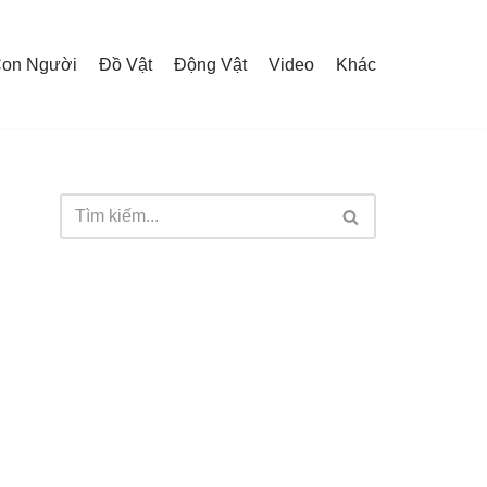
on Người
Đồ Vật
Động Vật
Video
Khác