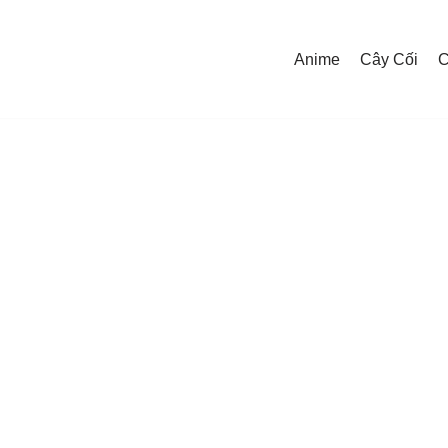
Anime
Cây Cối
C