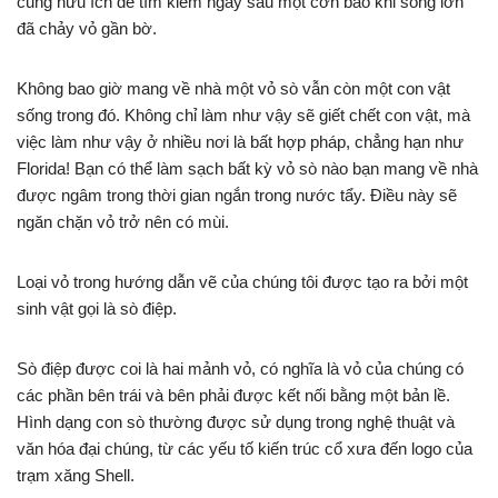
cũng hữu ích để tìm kiếm ngay sau một cơn bão khi sóng lớn
đã chảy vỏ gần bờ.
Không bao giờ mang về nhà một vỏ sò vẫn còn một con vật
sống trong đó. Không chỉ làm như vậy sẽ giết chết con vật, mà
việc làm như vậy ở nhiều nơi là bất hợp pháp, chẳng hạn như
Florida! Bạn có thể làm sạch bất kỳ vỏ sò nào bạn mang về nhà
được ngâm trong thời gian ngắn trong nước tẩy. Điều này sẽ
ngăn chặn vỏ trở nên có mùi.
Loại vỏ trong hướng dẫn vẽ của chúng tôi được tạo ra bởi một
sinh vật gọi là sò điệp.
Sò điệp được coi là hai mảnh vỏ, có nghĩa là vỏ của chúng có
các phần bên trái và bên phải được kết nối bằng một bản lề.
Hình dạng con sò thường được sử dụng trong nghệ thuật và
văn hóa đại chúng, từ các yếu tố kiến ​​trúc cổ xưa đến logo của
trạm xăng Shell.