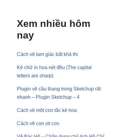
Xem nhiều hôm
nay
Cách vẽ tam giác bất khả thi
Kẻ chữ in hoa nét đều (The capital
letters are sharp)
Plugin vẽ cầu thang trong Sketchup rất
nhanh – Plugin Sketchup – 4
Cách vẽ một con tắc kè hoa
Cách vẽ con vịt con
Vẽ Bác Hồ – Chân dung chủ tịch Hồ Chí