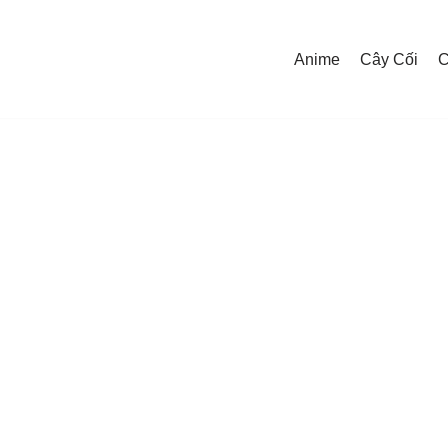
Anime
Cây Cối
C