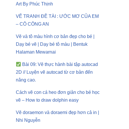
Art By Phúc Thịnh
VẼ TRANH ĐỀ TÀI : ƯỚC MƠ CỦA EM
– CÔ CÔNG AN
Vẽ và tô màu hình cơ bản đẹp cho bé |
Dạy bé vẽ | Dạy bé tô màu | Bentuk
Halaman Mewarnai
Bài 09: Vẽ thực hành bài tập autocad
2D // Luyện vẽ autocad từ cơ bản đến
nâng cao.
Cách vẽ con cá heo đơn giản cho bé học
vẽ – How to draw dolphin easy
Vẽ doraemon và doraemi đẹp hơn cả in |
Nhi Nguyễn