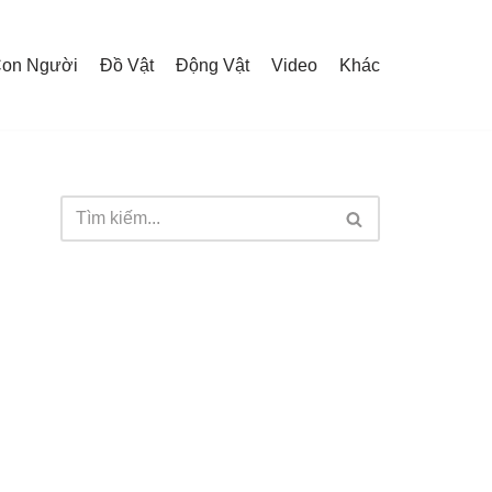
on Người
Đồ Vật
Động Vật
Video
Khác