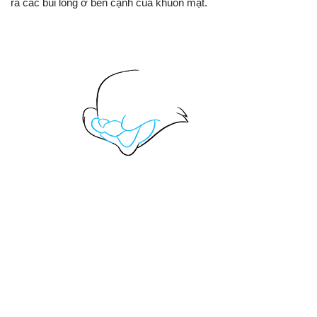
ra các búi lông ở bên cạnh của khuôn mặt.