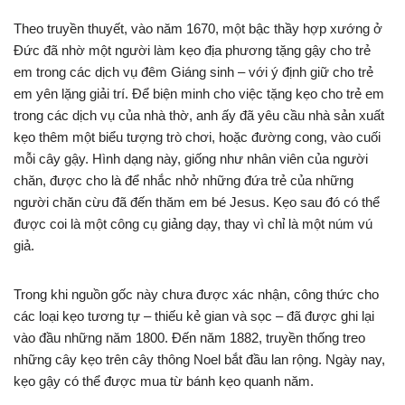
Theo truyền thuyết, vào năm 1670, một bậc thầy hợp xướng ở
Đức đã nhờ một người làm kẹo địa phương tặng gậy cho trẻ
em trong các dịch vụ đêm Giáng sinh – với ý định giữ cho trẻ
em yên lặng giải trí. Để biện minh cho việc tặng kẹo cho trẻ em
trong các dịch vụ của nhà thờ, anh ấy đã yêu cầu nhà sản xuất
kẹo thêm một biểu tượng trò chơi, hoặc đường cong, vào cuối
mỗi cây gậy. Hình dạng này, giống như nhân viên của người
chăn, được cho là để nhắc nhở những đứa trẻ của những
người chăn cừu đã đến thăm em bé Jesus. Kẹo sau đó có thể
được coi là một công cụ giảng dạy, thay vì chỉ là một núm vú
giả.
Trong khi nguồn gốc này chưa được xác nhận, công thức cho
các loại kẹo tương tự – thiếu kẻ gian và sọc – đã được ghi lại
vào đầu những năm 1800. Đến năm 1882, truyền thống treo
những cây kẹo trên cây thông Noel bắt đầu lan rộng. Ngày nay,
kẹo gậy có thể được mua từ bánh kẹo quanh năm.